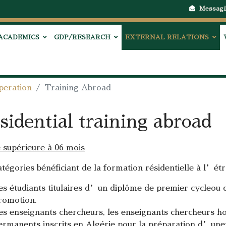
Messagi
ACADEMICS
GDP/RESEARCH
EXTERNAL RELATIONS
peration
Training Abroad
sidential training abroad
 supérieure à 06 mois
atégories bénéficiant de la formation résidentielle à l’ét
es étudiants titulaires d’un diplôme de premier cycleou 
romotion.
es enseignants chercheurs, les enseignants chercheurs hos
ermanents inscrits en Algérie pour la préparation d’unet