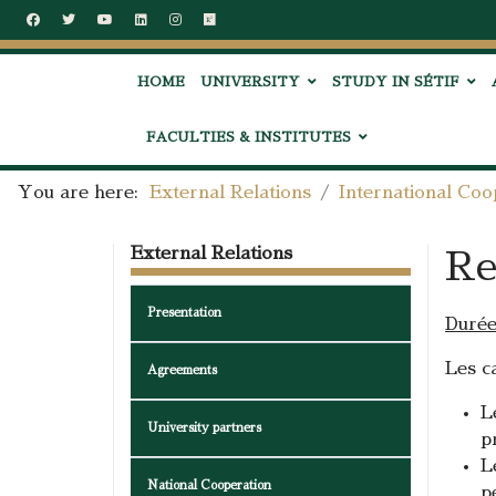
HOME
UNIVERSITY
STUDY IN SÉTIF
FACULTIES & INSTITUTES
You are here:
External Relations
International Coo
External Relations
Re
Presentation
Durée
Les c
Agreements
L
University partners
p
L
National Cooperation
p