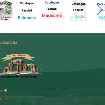
ntact us
ap
e Plan