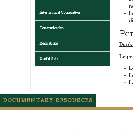
n
International Cooperation
L
d
Communication
Per
Regulations
Durée
Le pe
Useful links
L
L
L
DOCUMENTARY RESOURCES