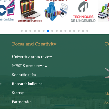
Focus and Creativity
Co
University press review
MESRS press review
Scientific clubs
t
Research bulletins
Startup
M
Partnership
Se