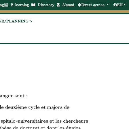
ng
E-learning
Directory
Alumni
Direct access
EN
VR/PLANNING
ranger sont :
de deuxième cycle et majors de
pitalo-universitaires et les chercheurs
hèse de doctorat et dont les études