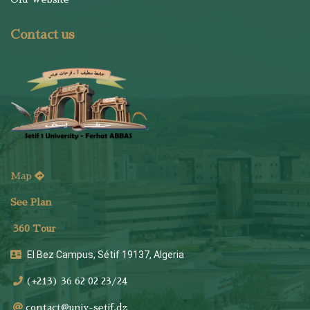
Contact us
Map
See Plan
36
0 Tour
El Bez Campus, Sétif 19137, Algeria
(+213) 36 62 02 23/24
contact@univ-setif.dz