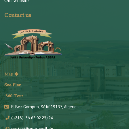
Old Website
Contact us
Map
See Plan
36
0 Tour
El Bez Campus, Sétif 19137, Algeria
(+213) 36 62 02 23/24
contact@univ-setif.dz